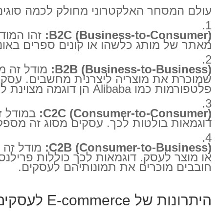
עולם המסחר האלקטרוני מחולק לכמה סוגים ע
B2C (Business-to-Consumer):
זהו המודל
מאתר של מותג כלשהו או קונים ספרים באונליין, אתם מבצעים עסקה מסוג
B2B (Business-to-Business):
מודל זה מת
פלטפורמות כמו Alibaba הן דוגמה מצוינת למסחר B2B.
C2C (Consumer-to-Consumer):
דוגמאות בולטות לכך. עסקים מסוג זה מספק
C2B (Consumer-to-Business):
מודל זה 
או מוצר לעסק. דוגמאות לכך כוללות פרילנס
חובבים מוכרים את תמונותיהם לעסקים.
היתרונות של E-commerce לעסקים