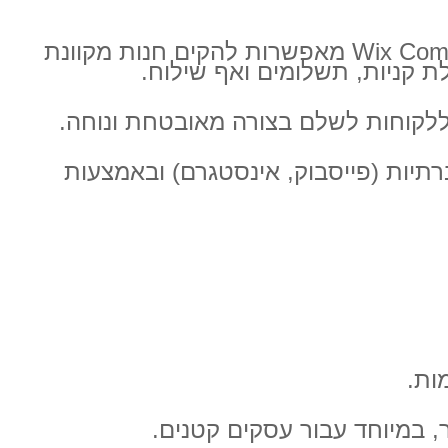
פלטפורמות כמו Shopify, WooCommerce (של וורדפרס) או Wix Commerce מאפשרות להקים חנות מקוונת
ת קניות, תשלומים ואף שילוח.
רתיות (פייסבוק, אינסטגרם) ובאמצעות
ות.
ר, במיוחד עבור עסקים קטנים.