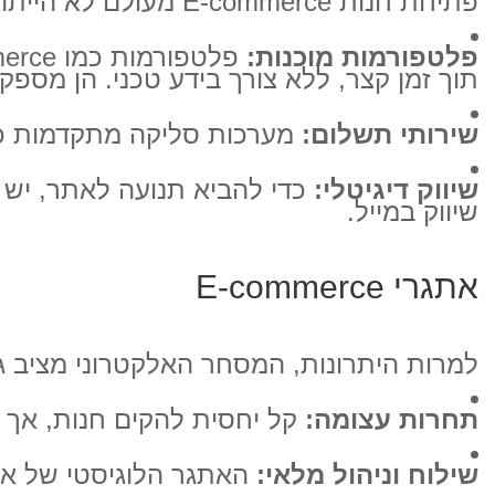
פתיחת חנות E-commerce מעולם לא הייתה קלה יותר, בזכות הכלים הקיימים בשוק:
פלטפורמות מוכנות:
תוך זמן קצר, ללא צורך בידע טכני. הן מספק
שירותי תשלום:
מערכות סליקה מתקדמות כמו PayPal, Stripe או Apple Pay מאפשרות ללקוחות לשלם בצורה מאו
שיווק דיגיטלי:
כדי להביא תנועה לאתר, יש צ
שיווק במייל.
אתגרי E-commerce
למרות היתרונות, המסחר האלקטרוני מציב ג
תחרות עצומה:
קל יחסית להקים חנות, אך ק
שילוח וניהול מלאי:
האתגר הלוגיסטי של אריז