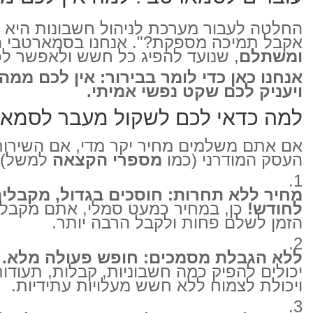
החלטה לעבור מערכת לניהול חשבונות היא ל
אקבל תמיכה מספקת?". אנחנו בסמארטבי הנ
ומשתלם
, שנועד להפיג כל חשש ולאפשר לכ
אנחנו כאן כדי לומר בבירור: אין לכם מ
ויעניק לכם שקט נפשי אמיתי.
למה כדאי לכם לשקול מעבר לסמא
אם אתם משלמים מחיר יקר מדי, אם השירות
העסק המודרני (כמו
מספרי הקצאה
למשל), 
מחיר ללא תחרות: חוסכים בגדול, מקבלים
לחודש!
כן, במחיר כמעט סמלי, אתם מקבלים
הזמן לשלם פחות ולקבל הרבה יותר.
ללא הגבלת מסמכים: חופש פעולה מלא.
ב
יכולים להפיק כמה חשבוניות, קבלות, תעודו
ויכולת לצמוח ללא חשש מעלויות עתידיות.