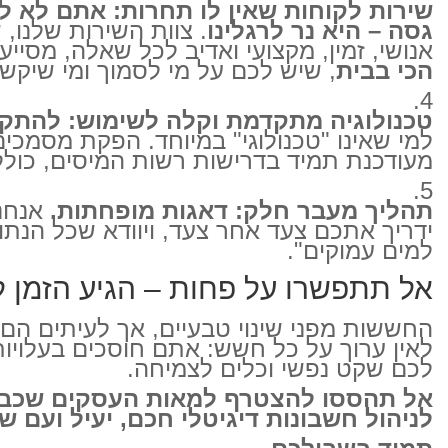
שירות לקוחות שאין לו תחרות: אתם לא ל
גסה – היא נר לרגלינו
. צוות השירות שלנו, 
אנושי, זמין, מקצועי ואדיב לכל שאלה, מסיי
הכי בבית
, שיש לכם על מי לסמוך ומי שיקש
טכנולוגיה מתקדמת וקלה לשימוש: להתק
למי שאינו "טכנולוגי" במיוחד. הפקת מסמכי
מעודכנת תמיד בדרישות רשות המיסים, כולל 
תהליך מעבר חלק: דאגות מופחתות.
אנחנו
ידריך אתכם צעד אחר צעד, ויוודא שכל הנתו
למים עמוקים".
אל תתפשרו על פחות – הגיע הזמן ל
החששות מפני שינוי טבעיים, אך לעיתים הם
לאין ערוך על כל חשש: אתם חוסכים בעלויו
לכם שקט נפשי וכלים לצמיחה.
אל תהססו להצטרף למאות העסקים שכבר נ
לניהול חשבונות דיגיטלי חכם, יעיל ועם ש