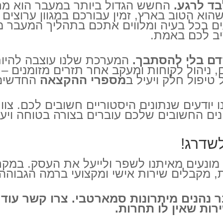
בד לרגע.
החשש הגדול ביותר במעבר הוא מח
שהוא הטוב בארץ, זמין עבורכם במגוון ערוצים –
עים בכל בעיה ומלווים אתכם בתהליך המעבר מ
יב לכם באמת.
דם בלי להסתבך.
המערכת שלנו עוצבה להיות
ם, ניהול לקוחות ומעקב אחר תזרים מזומנים –
טיפול חלק ויעיל ב
מספרי ההקצאה
החדשים
 יודעים שנתונים היסטוריים חשובים לכם. צו
נים החשובים שלכם עוברים בצורה בטוחה ויעיל
שדרג!
 מונעים מאיתנו לשפר ולייעל את העסק. במק
ת, מקבלים שירות אישי ומקצועי ברמה הגבוה
הנים מיתרונות סמארטבי. צרו קשר עוד הי
ירות שאין לו תחרות.