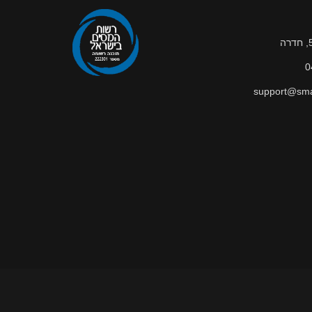
0
support@smar