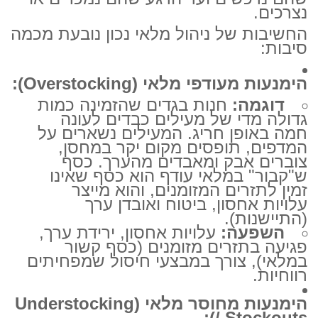
נצרכים.
החשיבות של ניהול מלאי נכון נובעת מכמה
סיבות:
הימנעות מעודפי מלאי (Overstocking):
דוגמה:
חנות בגדים שהזמינה כמות
גדולה מדי של מעילים כבדים לעונה
חמה באופן חריג. המעילים נשארים על
המדפים, תופסים מקום יקר במחסן,
צוברים אבק ומאבדים מהערך. כסף
ש"קבור" במלאי עודף הוא כסף שאינו
זמין לתזרים המזומנים, והוא מייצר
עלויות אחסון, ביטוח ואובדן ערך
(התיישנות).
השפעה:
עלויות אחסון, ירידת ערך,
פגיעה בתזרים מזומנים (כסף קשור
במלאי), צורך במבצעי חיסול שמפחיתים
רווחיות.
הימנעות מחוסר מלאי (Understocking
/ Stockouts):