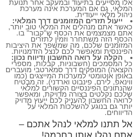
אלו מסייעים בתיעוד ובמעקב אחר תנועת
המלאי, גם אם המערכת אינה מערכת
ניהול מלאי ייעודית.
ייעול תזרים המזומנים דרך המלאי:
כאשר אתם מנהלים את המלאי טוב יותר,
אתם מצמצמים את הכסף ש"קבור" בו.
הכסף הזה משתחרר וזמין לתזרים
המזומנים שלכם, מה שמשפר את היציבות
הפיננסית ומאפשר לכם לנצל הזדמנויות.
הקלה על רואה החשבון ודיווח נכון:
כל המסמכים (חשבוניות, קבלות, מספרי
הקצאה) המופקים דרך סמארטבי מועברים
באופן אוטומטי למערכות המייצגים (כמו
ווינאפ, לירם, פינבוט וארדני). זה מבטיח
שהנתונים הפיננסיים הקשורים למלאי
שלכם נקלטים בצורה מדויקת, ומאפשר
לרואה החשבון להעניק לכם ייעוץ מדויק
יותר גם בנוגע להשלכות המלאי על
הדיווחים.
אל תתנו למלאי לנהל אתכם –
אתם נהלו אותו בחכמה!