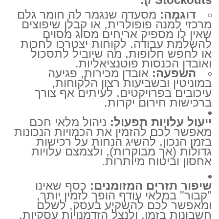
דוגמה:
מסעדה שנגמר לה חומר גלם
מרכזי למנה פופולרית, או קבלן שיפוצים
שאין לו מספיק אריחים מסוג מסוים
להשלמת עבודה. לקוחות יצטרכו לחכות
או לחפש חלופות, מה שיוביל לתסכול
ואובדן הכנסות פוטנציאליות.
השפעה:
אובדן מכירות, פגיעה
במוניטין ובשביעות רצון הלקוחות,
עיכובים בפרויקטים, לעיתים אף צורך
ברכישות חירום יקרות.
ייעול עלויות תפעול:
ניהול מלאי חכם
מאפשר לכם להזמין את הכמויות הנכונות
בזמן הנכון, להשיג הנחות על רכישות
גדולות (אך מבוקרות), ולצמצם עלויות
אחסון וביטוח מיותרות.
שיפור תזרים המזומנים:
כסף שאינו
"קבור" במלאי עודף הופך לזמין יותר,
ומאפשר לכם להשקיע בעסק, לשלם
חשבונות בזמן, ולנצל הזדמנויות עסקיות.