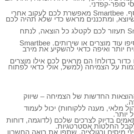
י סופר-קפדני.
כשאתם גדלים, פתאום יש הרבה יותר תנועה בכסף. Smartbee מאפשרת לכם לעקוב אחרי
שיוצא, ומתכננים מראש כדי שלא תהיה לכם
כשהעסק גדל, גם ההוצאות גדלות. Smartbee תעזור לכם לקטלג כל הוצאה, לנתח
כשאתם מתרחבים, בטח תוסיפו עוד מוצרים או שירותים. Smartbee
ח יותר ואיפה כדאי להשקיע את מירב
ות של Smartbee הם כמו כדור בדולח! הם מראים לכם אילו מוצרים
כמות על הצמיחה (למשל, אולי כדאי לפתוח
הוצאות החדשות של הצמיחה – שיווק
ול מלאי, מענה ללקוחות) יכול לעמוד
מותאמים בדיוק לצרכים שלכם (לדוגמה, דוחות
ם לקבל החלטות אסטרטגיות.
י מיסים ורגולציה. שתפו את רואה החשבון