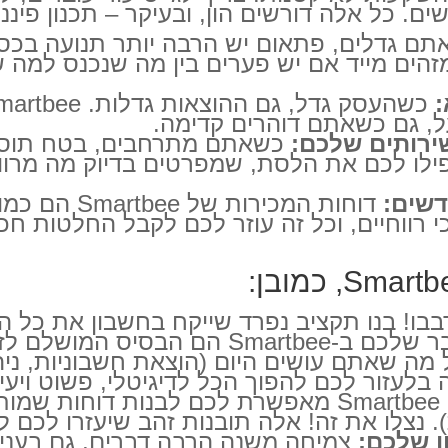
ם. כל אלה דורשים הון, ובעיקר – תכנון פיננס
זהים מייד אם יש פערים בין מה שנכנס למה 
:
ל, גם כשאתם דוהרים קדימה.
שירותים שלכם:
לו לכם את הלסת, שמפרטים בדיוק מה מרווי
דשים:
דוחות המכיר
י רווחיים, וכל זה עוזר לכם לקבל החלטות ח
בו! בנו תקציב נפרד שייקח בחשבון את כל ה
הבסיס המושלם לזה.
 מה שאתם עושים היום (הוצאת חשבוניות, ניה
Smartbee מאפשרת לכם לבנות דוחות ש
ות). נצלו את זה! אלה תובנות זהב שיעזרו לכ
 שלכם:
צמיחה משנה הרבה דברים, גם בעניינ