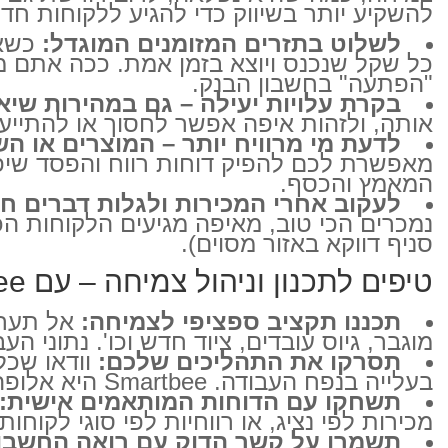
להשקיע יותר בשיווק כדי להגיע ללקוחות חדשי
לשלוט בתזרים המזומנים המוגדל:
כל שקל שנכנס ויוצא בזמן אמת. ככה אתם מ
"הפתעה" בחשבון הבנק.
בקרת עלויות יעילה – גם במהירות שיא
אותה, ולזהות איפה אפשר לחסוך או להתייע
לדעת מי מרוויח יותר – המוצרים או ה
מאפשרת לכם להפיק דוחות רווח והפסד שיפי
המאמץ והכסף.
לעקוב אחרי המכירות ולגלות דברים ח
נמכרים הכי טוב, מאיפה מגיעים הלקוחות הכ
סניף דווקא באזור מסוים).
טיפים לתכנון וניהול צמיחה – עם Smartbee, כמובן:
תכננו תקציב ספציפי לצמיחה:
אל תערב
מוגבר, גיוס עובדים, ציוד חדש וכו'. נתוני העבר שלכם ב-Smartbee הם 
תסרקו את התהליכים שלכם:
וודאו שכל
בעלייה בנפח העבודה. Smartbee היא אלופה בלעזור לכם להפוך הכל לדיגיטלי, פשוט ויעיל יותר.
תשחקו עם הדוחות המותאמים אישית:
מכירות לפי נציג, או רווחיות לפי סוגי לקוח
תשמרו על קשר הדוק עם רואה החשבון