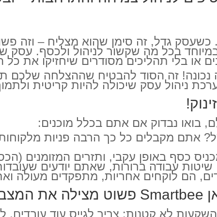
כשעסק גדל, זה סימן שהוא מצליח – וזה פשוט
מיוחד בכל מה שקשור לניהול ולכסף. עסק ש
ם או בלי תהליכים מסודרים שיחזיקו את כל ה
 נכונה! זה הסוד להבטיח שההצלחה שלכם תהי
נוק!
, בואו נבדוק אם אתם בכלל מוכנים:
? אתם מקבלים כל כך הרבה פניות מלקוחות
ס כסף באופן עקבי, ותזרים המזומנים (הכסף
יטות עבודה ברורות, שאתם יודעים שעובדות? 
ם, הם לוקחים אחריות, מתפקדים מעולה ואתם
ב!)
קעות לא קטנות: צריך לגייס עוד עובדים, לקנ