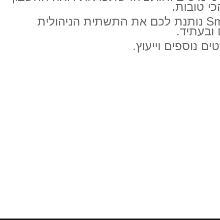
צמיחה היא מסע מרגש ומלא פוטנציאל, אבל היא דורשת תכנון חכם וכלים נכונים. Smartbee נותנת לכם את התשתית הניהולית
 ובעתיד.