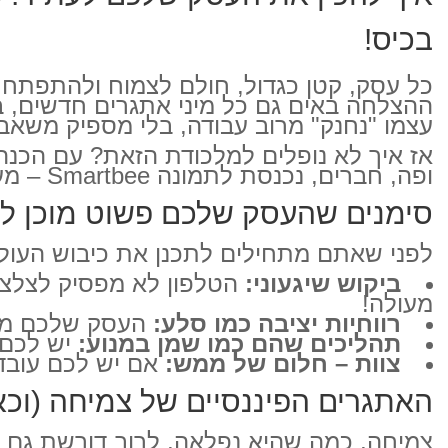
בכיס!
כל עסק, קטן כגדול, חולם לצמוח ולהתפתח. 
ההצלחה באים גם כל מיני אתגרים חדשים, ב
עצמו "נחנק" מרוב עבודה, בלי מספיק משאבי
אז איך לא נופלים למלכודת הזאת? עם הכנה
ופה, חברים, נכנסת לתמונה Smartbee – מערכת ניהול עסק שיכולה להיות קריטית ולתמוך בכם בכל צעד בדרך להתרחבות.
סימנים שהעסק שלכם פשוט מוכן לזי
לפני שאתם מתחילים לתכנן את כיבוש העולם
ביקוש שיגעוני:
הטלפון לא מפסיק לצלצל
מעולה!
רווחיות יציבה כמו סלע:
העסק שלכם מכני
תהליכים שהם כמו שמן במנוע:
יש לכם ש
צוות – חלום של ממש:
אם יש לכם עובדי
האתגרים הפיננסיים של צמיחה (וכאן Smartbee פשוט מצילה את המצ
צמיחה, כמה שהיא נפלאה, לרוב דורשת גם הש