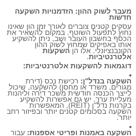
מעבר לשוק ההון: הזדמנויות השקעה
חדשות
עסקים קטנים צוברים לאורך זמן הון שאינו
נחוץ לתפעול השוטף. במקום להשאיר את
הכסף בחשבון העובר ושב, ניתן להשקיע
אותו באפיקים שמחוץ לשוק ההון
הקונבנציונלי. אלו הן
השקעות
אלטרנטיביות
.
דוגמאות להשקעות אלטרנטיביות:
השקעה בנדל"ן:
רכישת נכס (דירת
מגורים, משרד או מחסן) להשקעה, שיכול
לייצר הכנסה חודשית משכר דירה וליהנות
מעליית ערך. יש גם אפשרות להשקיע
בקרנות נדל"ן (REIT), המאפשרות
השקעה בסכומים קטנים יותר ובפיזור רחב
יותר.
השקעה באמנות ופריטי אספנות:
עבור