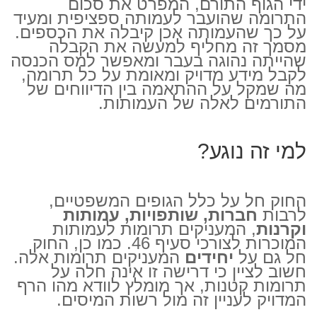
ידי הגוף התורם, המפרט את סכום
התרומה שהועבר לעמותה ספציפית ומעיד
על כך שהעמותה אכן קיבלה את הכספים.
מסמך זה מחליף למעשה את הקבלה
שהייתה נהוגה בעבר ומאפשר למס הכנסה
לקבל מידע מדויק ומאומת על כל תרומה,
מה שמקל על ההתאמה בין הדיווחים של
התורמים לאלה של העמותות.
למי זה נוגע?
החוק חל על כלל הגופים המשפטיים,
לרבות
חברות, שותפויות, עמותות
וקרנות
, המעניקים תרומות לעמותות
המוכרות לצורכי סעיף 46. כמו כן, החוק
חל גם על
יחידים
המעניקים תרומות אלה.
חשוב לציין כי דרישה זו אינה חלה על
תרומות קטנות, אך מומלץ לוודא מהו הרף
המדויק לעניין זה מול רשות המיסים.