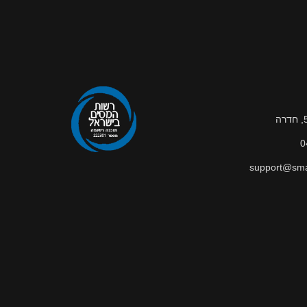
0
support@smar