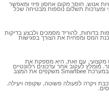
 משמעותית את הסיכון לטעויות אנוש, חוסך מקום אחסון פיזי ומאפשר
ראי ומערכות תשלום נוספות מבטיחה שכל
צפות בדוחות, להוריד מסמכים ולבצע בדיקות
הכנת המס ומפחית את הצורך בפגישות
ו ביעוץ מס מקצועי. עם זאת, היא מספקת את
. מומלץ לעקוב אחר עדכונים רלוונטיים
באמצעות פרסומים של רשות המסים או באמצעות רואה החשבון שלכם, ולוודא שהנתונים במערכת Smartbee משקפים את המצב
המסים ממטלה מורכבת ויקרה לפעולה פשוטה, שקופה ויעילה.
ים.