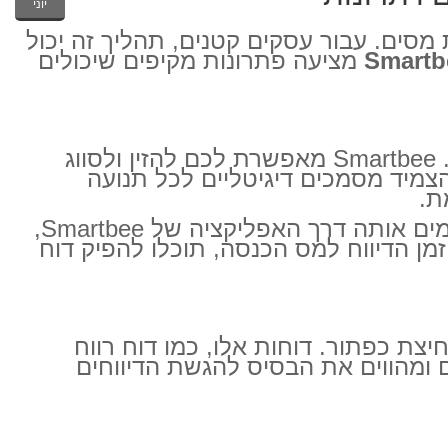
יוני
מסים. עבור עסקים קטנים, תהליך זה יכול
Smartb
מציעה פתרונות מקיפים שיכולים
הבסיס להכנת מסים נכונה הוא תיעוד מדויק ומסודר של כל ההכנסות וההוצאות של העסק. Smartbee מאפשרת לכם להזין ולסווג
צמיד מסמכים דיגיטליים לכל תנועה
ת.
נניח שקניתם ציוד משרדי חדש. במקום לשמור את הקבלה בנייר, אתם פשוט מצלמים אותה דרך האפליקציה של Smartbee,
ן הדיווח למס הכנסה, תוכלו להפיק דוח
ות כספיים בלחיצת כפתור. דוחות אלו, כמו דוח רווח
 ומהווים את הבסיס להגשת הדיווחים