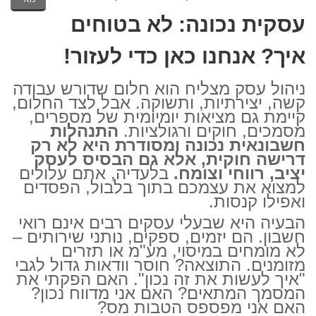
עסקית נכונה: לא בטוחים
איך? אנחנו כאן כדי לעזור!
ניהול עסק מצליח הוא חלום שדורש עבודה
קשה, יצירתיות, ותשוקה. אבל לצד החלום,
קיימת גם מציאות יומיומית של מספרים,
מסמכים, חוקים ורגולציות.
התנהלות
חשבונאית נכונה ומסודרת היא לא רק
דרישה חוקית, אלא גם הבסיס לעסק
יציב, רווחי וצומח.
בלעדיה, אתם עלולים
למצוא את עצמכם בתוך בלבול, הפסדים
ואפילו קנסות.
הבעיה היא שבעלי עסקים רבים אינם רואי
חשבון. הם יזמים, ספקים, נותני שירותים –
לא מומחים במיסוי, מע"מ או תזרים
מזומנים. התוצאה? חוסר וודאות גדול לגבי
"איך לעשות את זה נכון". האם הפקתי את
המסמך המתאים? האם אני מדווח נכון?
האם אני מפספס הטבות מס?