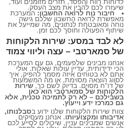
לדוחות רווח והפסד, תזרים מזומנים ועוד,
שיעזרו לכם להבין את מצב העסק.
חיבור נוח לרואה החשבון:
המערכת
מאפשרת לרואה החשבון שלכם גישה
נוחה ומאובטחת לנתונים, מה שמייעל את
שיתוף הפעולה וחוסך לכם זמן.
לא לבד במסע: שירות הלקוחות
של סמארטבי – עצה וליווי צמוד
אנחנו מבינים שלפעמים, גם עם המערכת
הכי ידידותית, עדיין עולות שאלות. אולי
אתם לא בטוחים איזה מסמך להפיק, איך
לסווג הוצאה מסוימת, או מה המשמעות
של דו"ח מסוים. בדיוק לשם כך,
שירות
הלקוחות של סמארטבי הוא כאן
בשבילכם – לא רק לתמיכה טכנית, אלא
גם כמרכז ידע וייעוץ.
צוות שירות הלקוחות שלנו ידוע ב
סבלנותו,
אדיבותו ומקצועיותו
. אנחנו מעסיקים
אנשים שמבינים עניין, שיכולים לסייע לכם