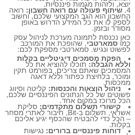
יוצא, ולזהות מגמות פיננסיות.
שיתוף פעולה עם רואה חשבון:
רואה
החשבון הוא הגב המקצועי שלכם, וחשוב
לספק לו את כל המידע הדרוש באופן
מסודר ובזמן.
כאן נכנסת לתמונה מערכת לניהול עסק
כמו
סמארטבי
, שהופכת את המורכב
לפשוט ונגיש. סמארטבי מספקת לכם:
הפקת מסמכים דיגיטליים בקלות
וללא הגבלה:
תוכלו להוציא את כל
המסמכים שאתם צריכים, בפורמט תקין
ומוכר, בלחיצת כפתור וללא דאגה
ממכסות.
ניהול הוצאות והכנסות:
קליטה וסיווג
פשוטים של כל הנתונים הפיננסיים שלכם,
הכל מרוכז במקום אחד.
קישורי תשלום מתקדמים:
סליקת
אשראי, תשלום ב-Bit, חיבור לאתרי מסחר
– הכל כדי להבטיח שהכסף יגיע אליכם
בקלות.
דוחות פיננסיים ברורים:
נגישות