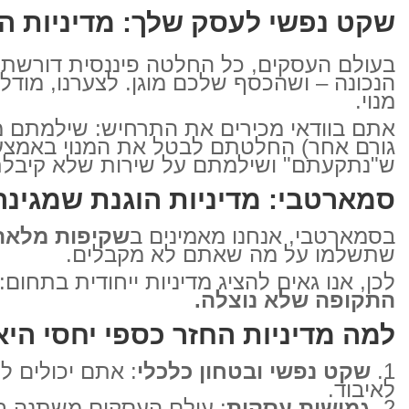
שקט נפשי לעסק שלך: מדיניות ה
בעולם העסקים, כל החלטה פיננסית דורשת 
הנכונה – ושהכסף שלכם מוגן. לצערנו, מודל
מנוי.
אתם בוודאי מכירים את התרחיש: שילמתם מר
גורם אחר) החלטתם לבטל את המנוי באמצע
ש"נתקעתם" ושילמתם על שירות שלא קיבלת
סמארטבי: מדיניות הוגנת שמגינה
בסמארטבי, אנחנו מאמינים ב
שקיפות מלאה 
שתשלמו על מה שאתם לא מקבלים.
לכן, אנו גאים להציג מדיניות ייחודית בתחום:
התקופה שלא נוצלה.
למה מדיניות החזר כספי יחסי הי
שקט נפשי ובטחון כלכלי
: אתם יכולים ל
לאיבוד.
גמישות עסקית
: עולם העסקים משתנה במ