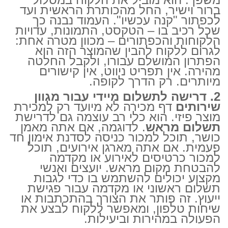
ברור וישיר, החל מהכותרת הראשית ועד
לכפתור "קנה עכשיו". העמוד נבנה כך
שכל רכיב בו – הטקסט, התמונות, עדויות
הלקוחות והכפתורים – מכוון מטרה אחת:
לגרום ללקוח להבין שהמוצר הזה הוא
הפתרון המושלם עבורו, ולקבל החלטה
מהירה. אין תפריט ניווט, אין קישורים
מיותרים. רק הדרך לקופה.
2. דרישה לתשלום מיידי עבור מגוון
שירותים
דף מכירה לא מיועד רק למכירת
מוצר פיזי. הוא כלי רב עוצמה גם לדרישת
תשלום מראש
. לדוגמה, אם אתה מאמן
כושר, תוכל למכור כניסה לסדנת אימון חד
פעמית. אם אתה מארגן אירועים, תוכל
למכור כרטיסים לאירוע או מקדמה
להבטחת מקום מראש. יועצים ואנשי
מקצוע יכולים להשתמש בו כדי לגבות
תשלום ראשוני או מקדמה עבור פגישת
ייעוץ. זה פותר את הצורך בהתכתבות או
שיחות טלפון, ומאפשר ללקוח לבצע את
הפעולה במהירות וביעילות.