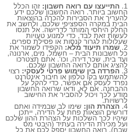
התייעצו עם רואה חשבון:
זהו הכלל
החשוב ביותר. רואה החשבון שלכם ידע
להעריך את הסבירות להכרה בהוצאות
הבית במקרה הספציפי שלכם, ולחשב את
החלק היחסי המותר לדרישה. אל תנסו
לעשות זאת לבד, כדי למנוע טעויות
שעלולות לגרור קנסות או פסילת ספרים.
שמרו תיעוד מלא:
הקפידו לשמור את
כל חשבונות הבית – חשמל, מים, ארנונה,
ועד בית, שכר דירה, וכו'. אתם תצטרכו
להציג אותם לרואה החשבון שלכם.
הפרדה בין שימוש פרטי לעסקי:
רצוי
להשתמש בקו טלפון או חיבור אינטרנט
נפרד לעסק אם אפשר, כדי להקל על
ההבחנה. אם לא, ודאו שרואה החשבון
מודע לכך ויכול להסביר את החישוב
לרשויות.
הצהרת הון:
שימו לב שבמידה ואתם
דורשים הוצאות פחת על הדירה, ייתכן
שיהיו לכך השלכות על הצהרת ההון שלכם
ועל מכירת הדירה בעתיד (היבטי מס
שבח). רואה החשבון יספק לכם את כל